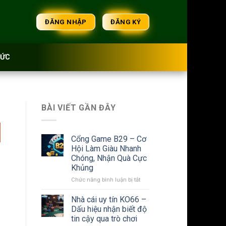
ĐĂNG NHẬP
ĐĂNG KÝ
TỨC
BÀI VIẾT GẦN ĐÂY
Cổng Game B29 – Cơ
Hội Làm Giàu Nhanh
Chóng, Nhận Quà Cực
Khủng
Chức năng bình luận bị tắt
ở
Cổng
Game
Nhà cái uy tín KO66 –
B29
Dấu hiệu nhận biết độ
–
tin cậy qua trò chơi
Cơ