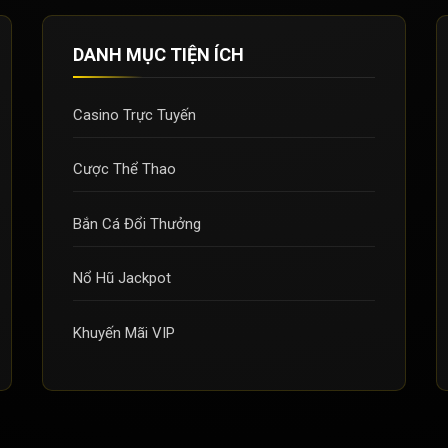
DANH MỤC TIỆN ÍCH
Casino Trực Tuyến
Cược Thể Thao
Bắn Cá Đổi Thưởng
Nổ Hũ Jackpot
Khuyến Mãi VIP