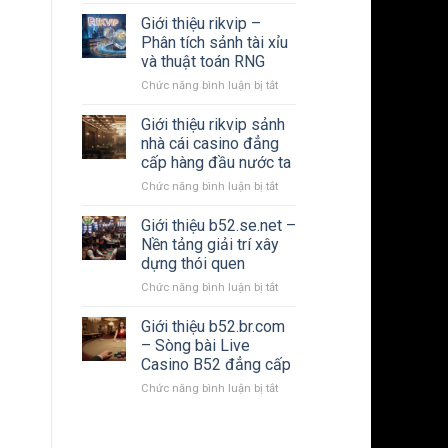
thuật
Nhà
đánh
Cái
Giới thiệu rikvip –
Tài
Uy
Phân tích sảnh tài xỉu
Xỉu
Tín
và thuật toán RNG
và
SV66
Chức năng bình luận bị tắt
Châu
ở
Nền
Âu
Giới
Tảng
thiệu
Cá
Giới thiệu rikvip sảnh
rikvip
Cược
nhà cái casino đẳng
–
Được
cấp hàng đầu nước ta
Phân
Đánh
Chức năng bình luận bị tắt
ở
tích
Giá
Giới
sảnh
Cực
thiệu
tài
Giới thiệu b52.se.net –
Ổn
rikvip
xỉu
Định
Nền tảng giải trí xây
sảnh
và
dựng thói quen
nhà
thuật
Chức năng bình luận bị tắt
ở
cái
toán
Giới
casino
RNG
thiệu
đẳng
Giới thiệu b52.br.com
b52.se.net
cấp
– Sòng bài Live
–
hàng
Casino B52 đẳng cấp
Nền
đầu
Chức năng bình luận bị tắt
ở
tảng
nước
Giới
giải
ta
thiệu
trí
b52.br.com
xây