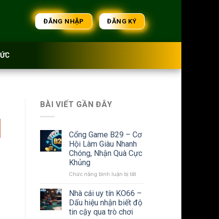
ĐĂNG NHẬP
ĐĂNG KÝ
TỨC
BÀI VIẾT GẦN ĐÂY
Cổng Game B29 – Cơ
Hội Làm Giàu Nhanh
Chóng, Nhận Quà Cực
Khủng
Chức năng bình luận bị tắt
ở
Cổng
Game
Nhà cái uy tín KO66 –
B29
Dấu hiệu nhận biết độ
–
tin cậy qua trò chơi
Cơ