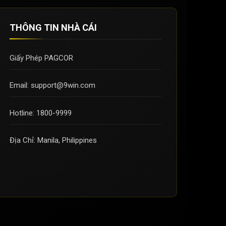
THÔNG TIN NHÀ CÁI
Giấy Phép PAGCOR
Email:
support@9win.com
Hotline: 1800-9999
Địa Chỉ: Manila, Philippines