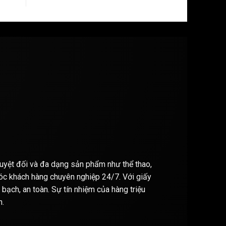
–
dựng
Sòng
thói
bài
quen
Live
Casino
B52
đẳng
cấp
tuyệt đối và đa dạng sản phẩm như thể thao,
óc khách hàng chuyên nghiệp 24/7. Với giấy
bạch, an toàn. Sự tín nhiệm của hàng triệu
n.