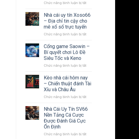
Chức năng bình luận bị tắt
ở
Hội
Nhà
Làm
cái
Giàu
Nhà cái uy tín Xoso66
uy
Nhanh
– Địa chỉ tin cậy cho
tín
Chóng,
mê xổ số trực tuyến
KO66
Nhận
Chức năng bình luận bị tắt
ở
–
Quà
Nhà
Dấu
Cực
cái
hiệu
Cổng game Saowin –
Khủng
uy
nhận
Bí quyết chơi Lô Đề
tín
biết
Siêu Tốc và Keno
Xoso66
độ
Chức năng bình luận bị tắt
ở
–
tin
Cổng
Địa
cậy
game
chỉ
Kèo nhà cái hôm nay
qua
Saowin
tin
trò
– Chiến thuật đánh Tài
–
cậy
chơi
Xỉu và Châu Âu
Bí
cho
Chức năng bình luận bị tắt
ở
quyết
mê
Kèo
chơi
xổ
nhà
Lô
Nhà Cái Uy Tín SV66
số
cái
Đề
trực
Nền Tảng Cá Cược
hôm
Siêu
tuyến
Được Đánh Giá Cực
nay
Tốc
Ổn Định
–
và
Chiến
Chức năng bình luận bị tắt
Keno
ở