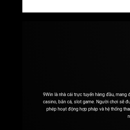
9Win là nhà cái trực tuyến hàng đầu, mang 
casino, bắn cá, slot game. Người chơi sẽ 
phép hoạt động hợp pháp và hệ thống thanh
n