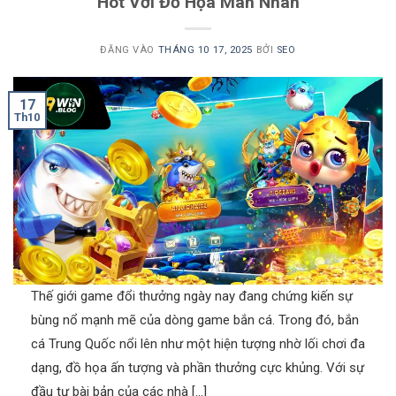
Hot Với Đồ Họa Mãn Nhãn
ĐĂNG VÀO
THÁNG 10 17, 2025
BỞI
SEO
17
Th10
Thế giới game đổi thưởng ngày nay đang chứng kiến sự
bùng nổ mạnh mẽ của dòng game bắn cá. Trong đó, bắn
cá Trung Quốc nổi lên như một hiện tượng nhờ lối chơi đa
dạng, đồ họa ấn tượng và phần thưởng cực khủng. Với sự
đầu tư bài bản của các nhà […]