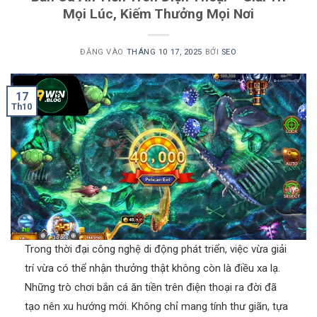
Mọi Lúc, Kiếm Thưởng Mọi Nơi
ĐĂNG VÀO
THÁNG 10 17, 2025
BỞI
SEO
17
Th10
Trong thời đại công nghệ di động phát triển, việc vừa giải
trí vừa có thể nhận thưởng thật không còn là điều xa lạ.
Những trò chơi bắn cá ăn tiền trên điện thoại ra đời đã
tạo nên xu hướng mới. Không chỉ mang tính thư giãn, tựa