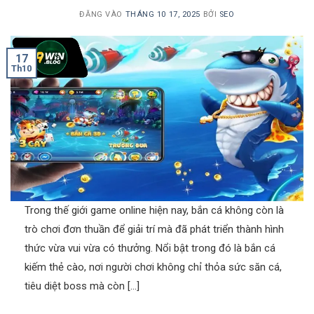
ĐĂNG VÀO
THÁNG 10 17, 2025
BỞI
SEO
17
Th10
Trong thế giới game online hiện nay, bắn cá không còn là
trò chơi đơn thuần để giải trí mà đã phát triển thành hình
thức vừa vui vừa có thưởng. Nổi bật trong đó là bắn cá
kiếm thẻ cào, nơi người chơi không chỉ thỏa sức săn cá,
tiêu diệt boss mà còn […]