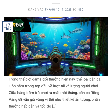
ĐĂNG VÀO
THÁNG 10 17, 2025
BỞI
SEO
17
Th10
Trong thế giới game đổi thưởng hiện nay, thể loại bắn cá
luôn nằm trong top đầu về lượt tải và lượng người chơi.
Giữa hàng trăm trò chơi ra mắt mỗi tháng, bắn cá Rồng
Vàng 68 vẫn giữ vững vị thế nhờ thiết kế ấn tượng, phần
thưởng hấp dẫn và tốc độ […]