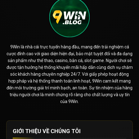
9Win là nhà cái trực tuyến hàng đầu, mang đến trải nghiệm cá
cược đỉnh cao với giao diện hiện đại, bảo mật tuyệt đối và đa dạng
sản phẩm như thể thao, casino, bắn cá, slot game. Người chơi sẽ
được tận hưởng hệ thống khuyến mãi hấp dẫn cùng dịch vụ chăm
sóc khách hàng chuyên nghiệp 24/7. Với giấy phép hoạt động
hợp pháp và hệ thống thanh toán linh hoạt, 9Win cam kết mang
đến môi trường giải trí minh bạch, an toàn. Sự tín nhiệm của hàng
triệu người chơi là minh chứng rõ ràng cho chất lượng và uy tín
của 9Win.
GIỚI THIỆU VỀ CHÚNG TÔI