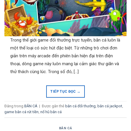
Trong thế giới game đổi thưởng trực tuyến, bắn cá luôn là
một thể loại có sức hút đặc biệt. Từ những trò chơi đơn
giản trên máy arcade đến phiên bản hiện đại trên điện
thoại, dòng game này luôn mang lại cảm giác thư giãn và
thử thách cùng lúc. Trong số đó, […]
TIẾP TỤC ĐỌC
→
Đăng trong
BẮN CÁ
|
Được gắn thẻ
bắn cá đổi thưởng
,
bắn cá jackpot
,
game bắn cá rút tiền
,
nổ hũ bắn cá
BẮN CÁ