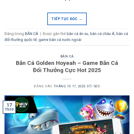
TIẾP TỤC ĐỌC
→
Đăng trong
BẮN CÁ
|
Được gắn thẻ
bắn cá ăn xu
,
bắn cá châu Á
,
bắn cá
đổi thưởng quốc tế
,
game bắn cá nước ngoài
BẮN CÁ
Bắn Cá Golden Hoyeah – Game Bắn Cá
Đổi Thưởng Cực Hot 2025
ĐĂNG VÀO
THÁNG 10 17, 2025
BỞI
SEO
17
Th10