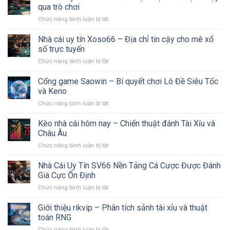
B29
qua trò chơi
–
Chức năng bình luận bị tắt
ở
Cơ
Nhà
Hội
cái
Nhà cái uy tín Xoso66 – Địa chỉ tin cậy cho mê xổ
Làm
uy
Giàu
số trực tuyến
tín
Nhanh
Chức năng bình luận bị tắt
ở
KO66
Chóng,
Nhà
–
Nhận
cái
Cổng game Saowin – Bí quyết chơi Lô Đề Siêu Tốc
Dấu
Quà
uy
hiệu
và Keno
Cực
tín
nhận
Khủng
Chức năng bình luận bị tắt
ở
Xoso66
biết
Cổng
–
độ
game
Kèo nhà cái hôm nay – Chiến thuật đánh Tài Xỉu và
Địa
tin
Saowin
chỉ
Châu Âu
cậy
–
tin
qua
Chức năng bình luận bị tắt
ở
Bí
cậy
trò
Kèo
quyết
cho
chơi
nhà
Nhà Cái Uy Tín SV66 Nền Tảng Cá Cược Được Đánh
chơi
mê
cái
Lô
Giá Cực Ổn Định
xổ
hôm
Đề
số
Chức năng bình luận bị tắt
ở
nay
Siêu
trực
Nhà
–
Tốc
tuyến
Cái
Giới thiệu rikvip – Phân tích sảnh tài xỉu và thuật
Chiến
và
Uy
thuật
toán RNG
Keno
Tín
đánh
Chức năng bình luận bị tắt
ở