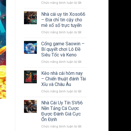
Chức năng bình luận bị tắt
ở
Hội
Nhà
Làm
cái
Giàu
Nhà cái uy tín Xoso66
uy
Nhanh
– Địa chỉ tin cậy cho
tín
Chóng,
mê xổ số trực tuyến
KO66
Nhận
Chức năng bình luận bị tắt
ở
–
Quà
Nhà
Dấu
Cực
cái
hiệu
Cổng game Saowin –
Khủng
uy
nhận
Bí quyết chơi Lô Đề
tín
biết
Siêu Tốc và Keno
Xoso66
độ
Chức năng bình luận bị tắt
ở
–
tin
Cổng
Địa
cậy
game
chỉ
Kèo nhà cái hôm nay
qua
Saowin
tin
trò
– Chiến thuật đánh Tài
–
cậy
chơi
Xỉu và Châu Âu
Bí
cho
Chức năng bình luận bị tắt
ở
quyết
mê
Kèo
chơi
xổ
nhà
Lô
Nhà Cái Uy Tín SV66
số
cái
Đề
trực
Nền Tảng Cá Cược
hôm
Siêu
tuyến
Được Đánh Giá Cực
nay
Tốc
Ổn Định
–
và
Chiến
Chức năng bình luận bị tắt
Keno
ở