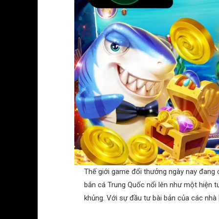
Thế giới game đổi thưởng ngày nay đang
bắn cá Trung Quốc nổi lên như một hiện t
khủng. Với sự đầu tư bài bản của các nhà 