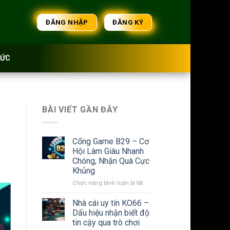
ĐĂNG NHẬP
ĐĂNG KÝ
TỨC
BÀI VIẾT GẦN ĐÂY
Cổng Game B29 – Cơ
Hội Làm Giàu Nhanh
Chóng, Nhận Quà Cực
Khủng
Chức năng bình luận bị tắt
ở
Cổng
Game
Nhà cái uy tín KO66 –
B29
Dấu hiệu nhận biết độ
–
tin cậy qua trò chơi
Cơ