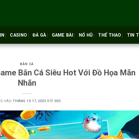
IN
CASINO
ĐÁ GÀ
GAME BÀI
NỔ HŨ
THỂ THAO
TIN 
BẮN CÁ
Game Bắn Cá Siêu Hot Với Đồ Họa Mãn
Nhãn
NG VÀO
THÁNG 10 17, 2025
BỞI
SEO