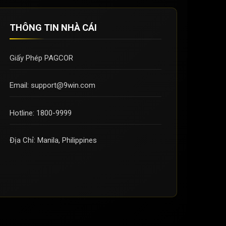
THÔNG TIN NHÀ CÁI
Giấy Phép PAGCOR
Email:
support@9win.com
Hotline: 1800-9999
Địa Chỉ: Manila, Philippines