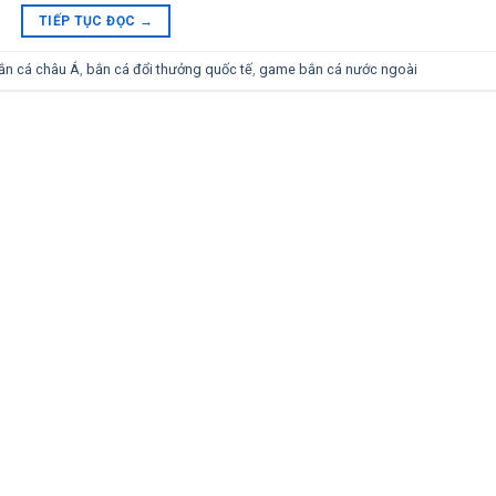
TIẾP TỤC ĐỌC
→
ắn cá châu Á
,
bắn cá đổi thưởng quốc tế
,
game bắn cá nước ngoài